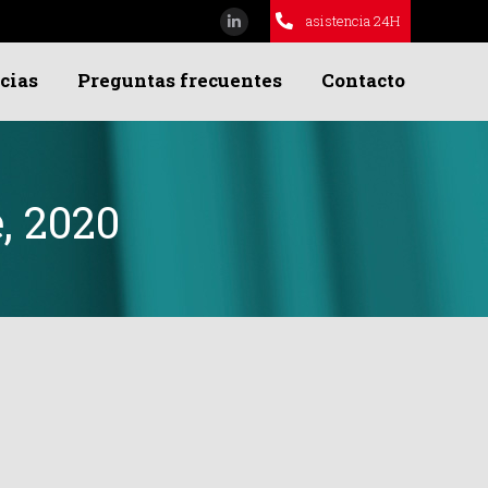
asistencia 24H
Linkedin
page
cias
Preguntas frecuentes
Contacto
opens
in
new
window
, 2020