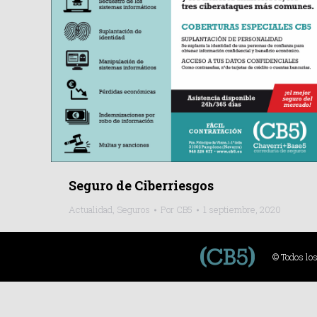
Seguro de Ciberriesgos
Actualidad
,
Seguros
Por
CB5
1 septiembre, 2020
© Todos lo