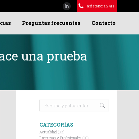
asistencia 24H
Linkedin
page
cias
Preguntas frecuentes
Contacto
opens
in
new
window
hace una prueba
Buscar:
CATEGORÍAS
Actualidad
(33)
Empresas y Profesionales
(10)