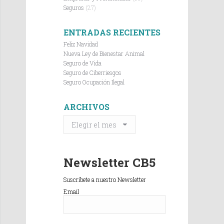
Seguros
(27)
ENTRADAS RECIENTES
Feliz Navidad
Nueva Ley de Bienestar Animal
Seguro de Vida
Seguro de Ciberriesgos
Seguro Ocupación Ilegal
ARCHIVOS
ARCHIVOS
Newsletter CB5
Suscríbete a nuestro Newsletter
Email