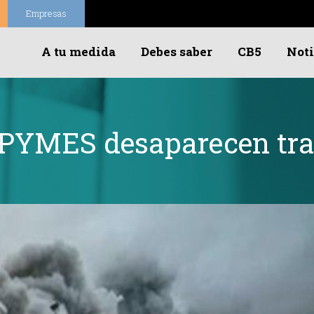
Empresas
A tu medida
Debes saber
CB5
Noti
s PYMES desaparecen tras