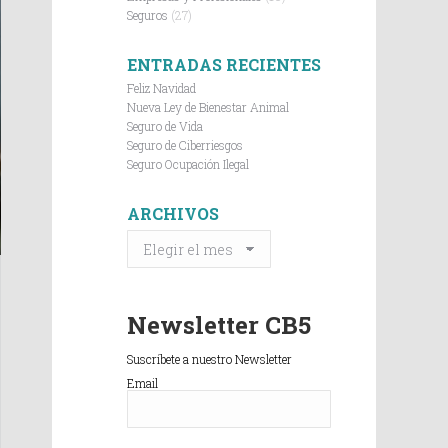
Seguros
(27)
ENTRADAS RECIENTES
Feliz Navidad
Nueva Ley de Bienestar Animal
Seguro de Vida
Seguro de Ciberriesgos
Seguro Ocupación Ilegal
ARCHIVOS
ARCHIVOS
Newsletter CB5
Suscríbete a nuestro Newsletter
Email