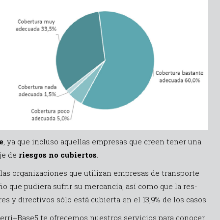
e
, ya que incluso aquellas empresas que creen tener una
je de
riesgos no cubiertos
.
 or­ga­ni­za­ciones que uti­lizan em­presas de trans­porte
o que pu­diera su­frir su mer­can­cía, así como que la res­
ores y di­rec­tivos sólo está cu­bierta en el 13,9% de los ca­sos.
rri+Base5 te ofrecemos nuestros servicios para co­nocer