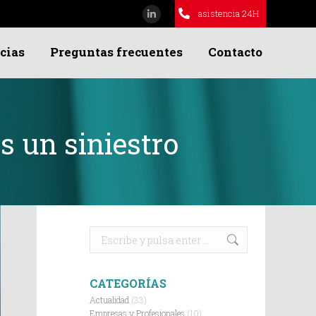
asistencia 24H
Linkedin
page
cias
Preguntas frecuentes
Contacto
opens
in
new
window
 un siniestro
Buscar:
CATEGORÍAS
Actualidad
(33)
Empresas y Profesionales
(10)