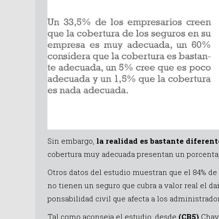
Sin embargo,
la realidad es bastante diferent
cobertura muy adecuada presentan un porcenta
Otros datos del estudio muestran que el 84% de las
no tienen un se­guro que cubra a valor real el dañ
pon­sa­bi­lidad civil que afecta a los ad­mi­nis­tra­d
Tal como aconseja el estudio, desde
(CB5)
Chave